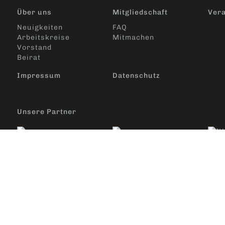
Über uns
Mitgliedschaft
Vera
Neuigkeiten
FAQ
Arbeitskreise
Mitmachen
Vorstand
Beirat
Impressum
Datenschutz
Unsere Partner
Design und Programmierung:
aviate Werbeagentur