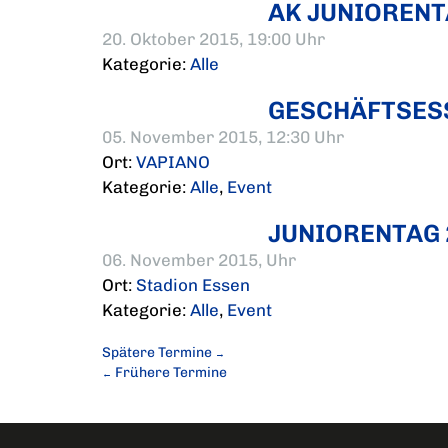
AK JUNIOREN
20. Oktober 2015, 19:00 Uhr
Kategorie:
Alle
GESCHÄFTSES
05. November 2015, 12:30 Uhr
Ort:
VAPIANO
Kategorie:
Alle
,
Event
JUNIORENTAG 
06. November 2015, Uhr
Ort:
Stadion Essen
Kategorie:
Alle
,
Event
Spätere Termine
→
Frühere Termine
←