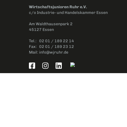
Wirtschaftsjunioren Ruhr e.V.
c/o Industrie- und Handelskammer Essen
Am Waldthausenpark 2
45127 Essen
Tel.:
02 01 / 189 22 14
Fax:
02 01 / 189 23 12
Mail:
info@wjruhr.de