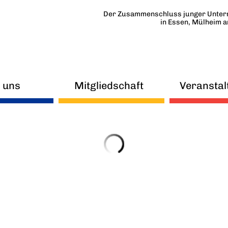
Der Zusammenschluss junger Unter
in Essen, Mülheim 
 uns
Mitgliedschaft
Veranstal
uigkeiten
FAQ
eitskreise
Mitmachen
orstand
Beirat