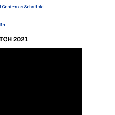
l Contreras Schaffeld
dIn
TCH 2021