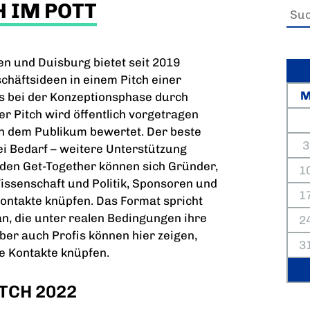
H IM POTT
en und Duisburg bietet seit 2019
chäftsideen in einem Pitch einer
ts bei der Konzeptionsphase durch
r Pitch wird öffentlich vorgetragen
ch dem Publikum bewertet. Der beste
3
ei Bedarf – weitere Unterstützung
den Get-Together können sich Gründer,
1
issenschaft und Politik, Sponsoren und
1
ntakte knüpfen. Das Format spricht
, die unter realen Bedingungen ihre
2
er auch Profis können hier zeigen,
3
ue Kontakte knüpfen.
TCH 2022