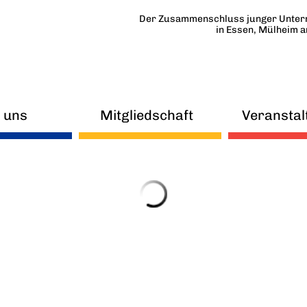
Der Zusammenschluss junger Unter
in Essen, Mülheim 
 uns
Mitgliedschaft
Veranstal
uigkeiten
FAQ
eitskreise
Mitmachen
orstand
Beirat