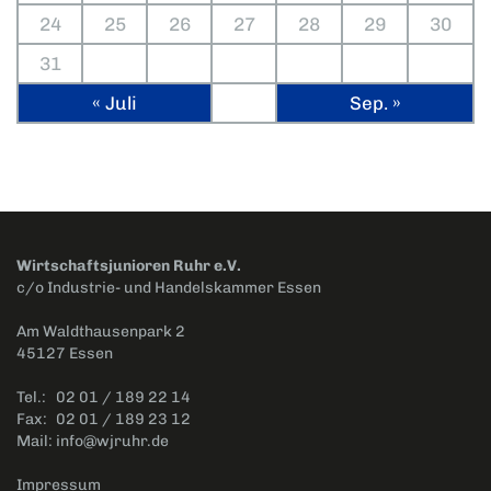
24
25
26
27
28
29
30
31
« Juli
Sep. »
Wirtschaftsjunioren Ruhr e.V.
c/o Industrie- und Handelskammer Essen
Am Waldthausenpark 2
45127 Essen
Tel.:
02 01 / 189 22 14
Fax:
02 01 / 189 23 12
Mail:
info@wjruhr.de
Impressum