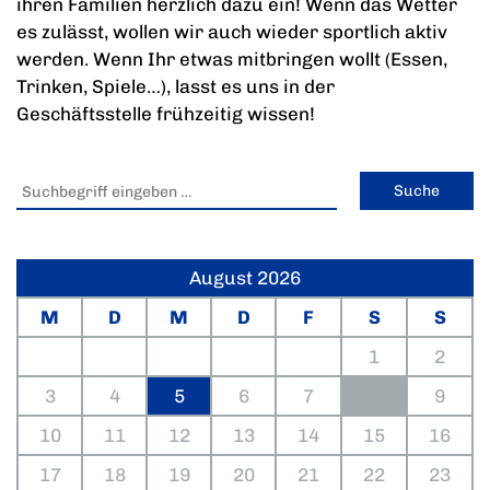
ihren Familien herzlich dazu ein! Wenn das Wetter
es zulässt, wollen wir auch wieder sportlich aktiv
werden. Wenn Ihr etwas mitbringen wollt (Essen,
Trinken, Spiele…), lasst es uns in der
Geschäftsstelle frühzeitig wissen!
August 2026
M
D
M
D
F
S
S
1
2
3
4
5
6
7
8
9
10
11
12
13
14
15
16
17
18
19
20
21
22
23