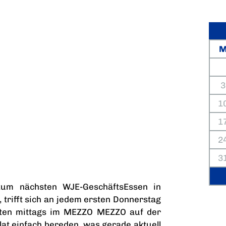
3
1
1
2
3
zum nächsten WJE-GeschäftsEssen in
, trifft sich an jedem ersten Donnerstag
sten mittags im MEZZO MEZZO auf der
lat einfach bereden, was gerade aktuell