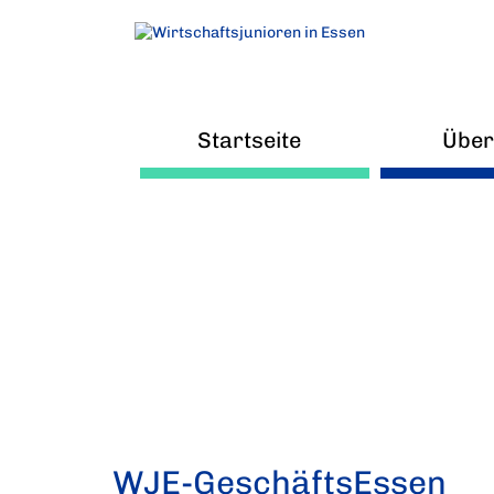
Startseite
Über
Ne
Arb
V
WJE-GeschäftsEssen