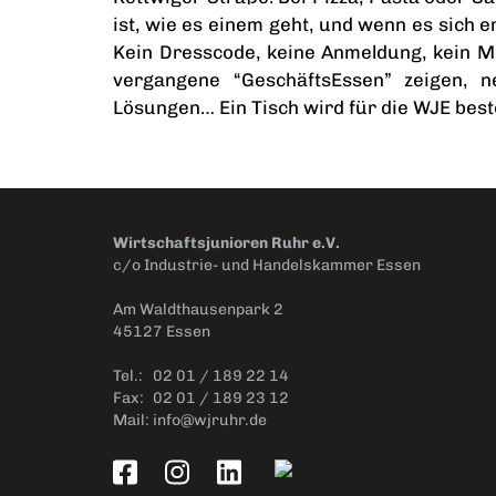
ist, wie es einem geht, und wenn es sich e
Kein Dresscode, keine Anmeldung, kein Min
vergangene “GeschäftsEssen” zeigen, 
Lösungen… Ein Tisch wird für die WJE beste
Wirtschaftsjunioren Ruhr e.V.
c/o Industrie- und Handelskammer Essen
Am Waldthausenpark 2
45127 Essen
Tel.:
02 01 / 189 22 14
Fax:
02 01 / 189 23 12
Mail:
info@wjruhr.de