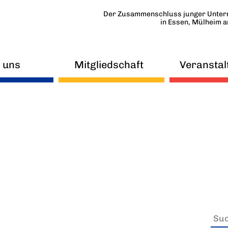
Der Zusammenschluss junger Unter
in Essen, Mülheim 
 uns
Mitgliedschaft
Veranstal
uigkeiten
FAQ
eitskreise
Mitmachen
orstand
Beirat