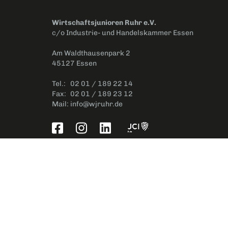
Wirtschaftsjunioren Ruhr e.V.
c/o Industrie- und Handelskammer Essen
Am Waldthausenpark 2
45127 Essen
Tel.:
02 01 / 189 22 14
Fax:
02 01 / 189 23 12
Mail:
info@wjruhr.de