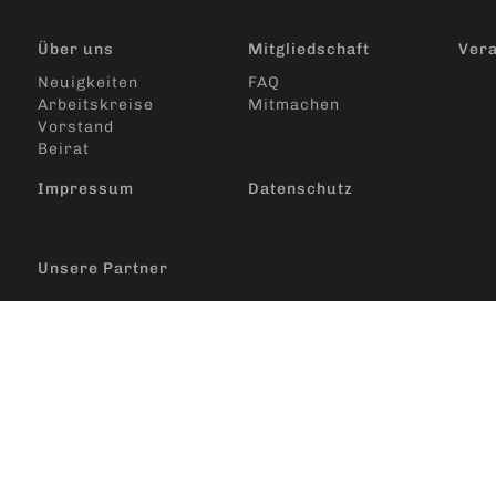
Über uns
Mitgliedschaft
Vera
Neuigkeiten
FAQ
Arbeitskreise
Mitmachen
Vorstand
Beirat
Impressum
Datenschutz
Unsere Partner
Design und Programmierung:
aviate Werbeagentur