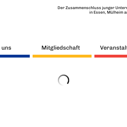
Der Zusammenschluss junger Unter
in Essen, Mülheim 
 uns
Mitgliedschaft
Veranstal
uigkeiten
FAQ
eitskreise
Mitmachen
orstand
Beirat