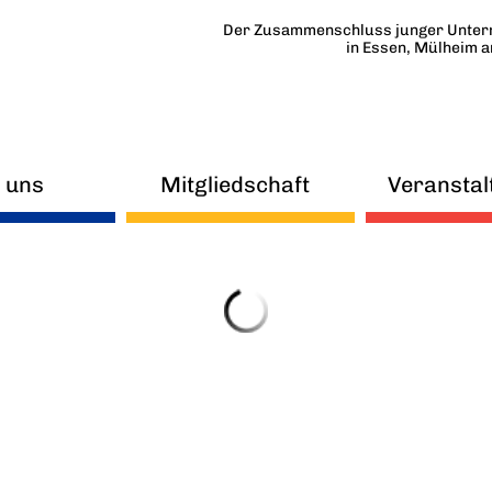
Der Zusammenschluss junger Unter
in Essen, Mülheim 
 uns
Mitgliedschaft
Veranstal
uigkeiten
FAQ
eitskreise
Mitmachen
orstand
Beirat