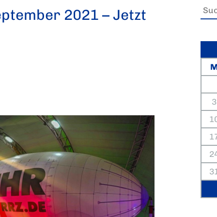
eptember 2021 – Jetzt
3
1
1
2
3