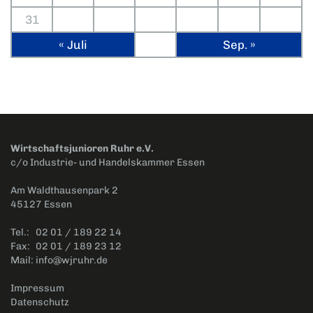
31
« Juli
Sep. »
Wirtschaftsjunioren Ruhr e.V.
c/o Industrie- und Handelskammer Essen
Am Waldthausenpark 2
45127 Essen
Tel.:
02 01 / 189 22 14
Fax:
02 01 / 189 23 12
Mail:
info@wjruhr.de
Impressum
Datenschutz