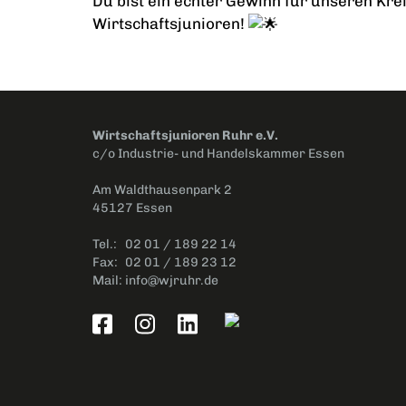
Du bist ein echter Gewinn für unseren Kre
Wirtschaftsjunioren!
Wirtschaftsjunioren Ruhr e.V.
c/o Industrie- und Handelskammer Essen
Am Waldthausenpark 2
45127 Essen
Tel.:
02 01 / 189 22 14
Fax:
02 01 / 189 23 12
Mail:
info@wjruhr.de