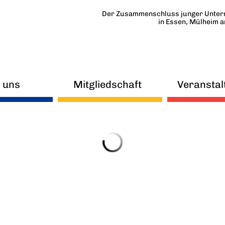
Der Zusammenschluss junger Unter
in Essen, Mülheim 
 uns
Mitgliedschaft
Veranstal
uigkeiten
FAQ
eitskreise
Mitmachen
orstand
Beirat