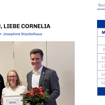
 LIEBE CORNELIA
r: Josephine Stachelhaus
3
1
1
2
3