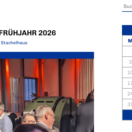
FRÜHJAHR 2026
e Stachelhaus
3
1
1
2
3