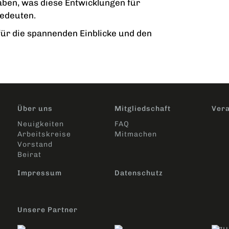
ben, was diese Entwicklungen für
edeuten.
 für die spannenden Einblicke und den
Über uns
Mitgliedschaft
Vera
Neuigkeiten
FAQ
Arbeitskreise
Mitmachen
Vorstand
Beirat
Impressum
Datenschutz
Unsere Partner