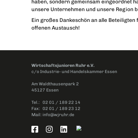
haben, sondern gemeinsam eingeordnet ha
unsere Unternehmen und unsere Region b
Ein großes Dankeschön an alle Beteiligten
offenen Austausch!
Wirtschaftsjunioren Ruhr e.V.
c/o Industrie- und Handelskammer Essen
Am Waldthausenpark 2
45127 Essen
Tel.:
02 01 / 189 22 14
Fax:
02 01 / 189 23 12
Mail:
info@wjruhr.de