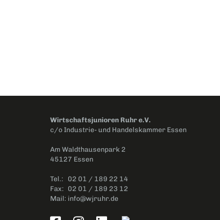
Wirtschaftsjunioren Ruhr e.V.
c/o Industrie- und Handelskammer Essen
Am Waldthausenpark 2
45127 Essen
Tel.:
02 01 / 189 22 14
Fax:
02 01 / 189 23 12
Mail:
info@wjruhr.de