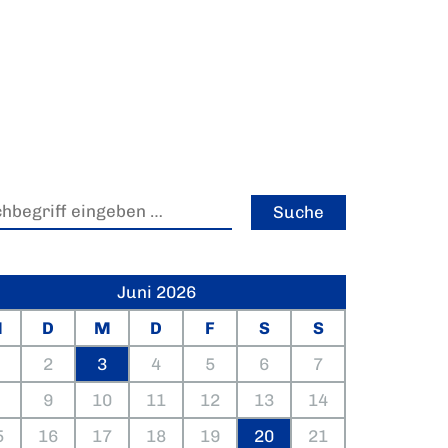
Juni 2026
M
D
M
D
F
S
S
2
3
4
5
6
7
9
10
11
12
13
14
5
16
17
18
19
20
21