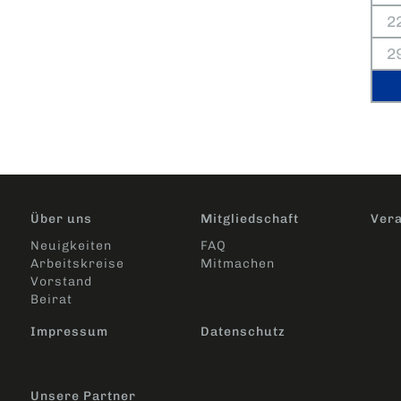
2
2
Über uns
Mitgliedschaft
Vera
Neuigkeiten
FAQ
Arbeitskreise
Mitmachen
Vorstand
Beirat
Impressum
Datenschutz
Unsere Partner