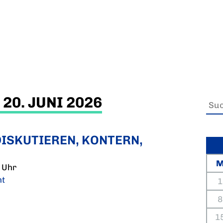
0. JUNI 2026
DISKUTIEREN, KONTERN,
N
Uhr
nt
1
8
1