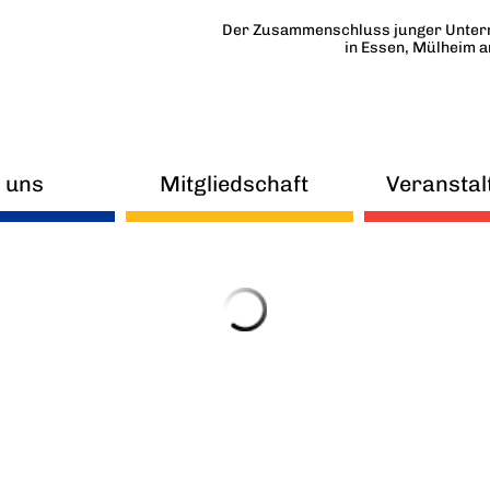
Der Zusammenschluss junger Unter
in Essen, Mülheim 
 uns
Mitgliedschaft
Veranstal
uigkeiten
FAQ
eitskreise
Mitmachen
orstand
Beirat