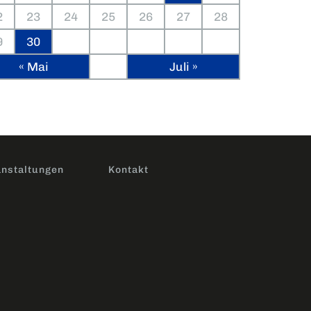
2
23
24
25
26
27
28
9
30
« Mai
Juli »
nstaltungen
Kontakt