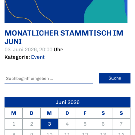
MONATLICHER STAMMTISCH IM
JUNI
03. Juni 2026, 20:00
Uhr
Kategorie:
Event
Juni 2026
M
D
M
D
F
S
S
1
2
3
4
5
6
7
8
9
10
11
12
13
14