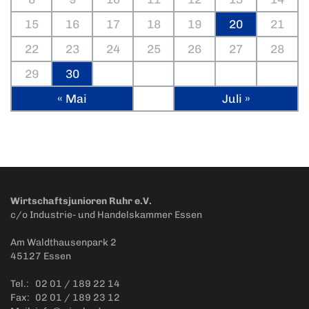
15
16
17
18
19
20
21
22
23
24
25
26
27
28
29
30
« Mai
Juli »
Wirtschaftsjunioren Ruhr e.V.
c/o Industrie- und Handelskammer Essen
Am Waldthausenpark 2
45127 Essen
Tel.:
02 01 / 189 22 14
Fax:
02 01 / 189 23 12